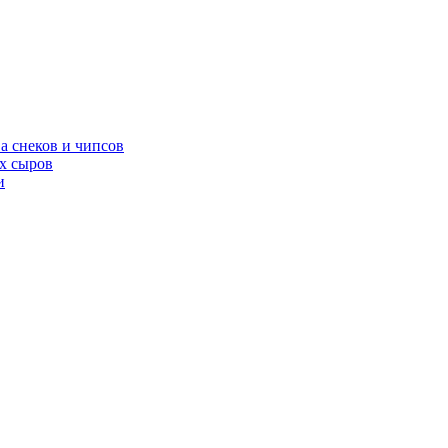
а снеков и чипсов
х сыров
и