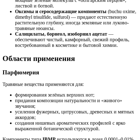
мощные зеленые молекулы с «болгарским перцем»,
листвой и ботвой.
Оксимы и серосодержащие компоненты
(buchu oxime,
dimethyl trisulfide, sulfurol) — придают естественную
растительную глубину, иногда земляные или луково-
травяные нюансы.
Салицилаты, борнеол, изоборнил ацетат
—
обеспечивают чистый, камфорный, свежий профиль,
востребованный в косметике и бытовой химии.
Области применения
Парфюмерия
Травяные вещества применяются для:
формирования зелёных верхних нот;
придания композиции натуральности и «живого»
звучания;
усиления фужерных, цитрусовых, древесных и мятных
аккордов;
создания нишевых ароматических профилей с ярко
выраженной ботанической структурой.
Компоненты типа
IBMP
используются в дозах 0,0001–0,01%