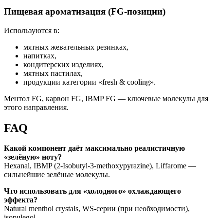
Пищевая ароматизация (FG-позиции)
Используются в:
мятных жевательных резинках,
напитках,
кондитерских изделиях,
мятных пастилах,
продукции категории «fresh & cooling».
Ментол FG, карвон FG, IBMP FG — ключевые молекулы для
этого направления.
FAQ
Какой компонент даёт максимально реалистичную
«зелёную» ноту?
Hexanal, IBMP (2-Isobutyl-3-methoxypyrazine), Liffarome —
сильнейшие зелёные молекулы.
Что использовать для «холодного» охлаждающего
эффекта?
Natural menthol crystals, WS-серии (при необходимости),
isopulegol.