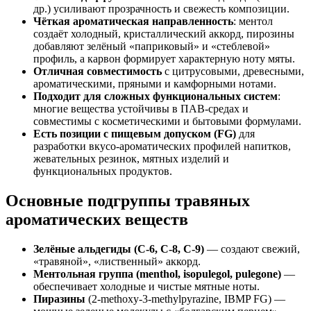
др.) усиливают прозрачность и свежесть композиции.
Чёткая ароматическая направленность
: ментол
создаёт холодный, кристаллический аккорд, пирозины
добавляют зелёный «паприковый» и «стеблевой»
профиль, а карвон формирует характерную ноту мяты.
Отличная совместимость
с цитрусовыми, древесными,
ароматическими, пряными и камфорными нотами.
Подходит для сложных функциональных систем
:
многие вещества устойчивы в ПАВ-средах и
совместимы с косметическими и бытовыми формулами.
Есть позиции с пищевым допуском (FG)
для
разработки вкусо-ароматических профилей напитков,
жевательных резинок, мятных изделий и
функциональных продуктов.
Основные подгруппы травяных
ароматических веществ
Зелёные альдегиды (C-6, C-8, C-9)
— создают свежий,
«травяной», «лиственный» аккорд.
Ментольная группа (menthol, isopulegol, pulegone)
—
обеспечивает холодные и чистые мятные ноты.
Пиразины
(2-methoxy-3-methylpyrazine, IBMP FG) —