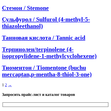
Стемон / Stemone
Сульфурол / Sulfurol (4-methyl-5-
thiazoleethanol)
Танновая кислота / Tannic acid
Терпинолен/terpinolene (4-
isopropylidene-1-methylcyclohexene)
Тиоментон / Tiomentone (buchu
mercaptan,p-mentha-8-thiol-3-one)
Пагинация
1
2
→
записей
Запросить прайс-лист и каталог товаров