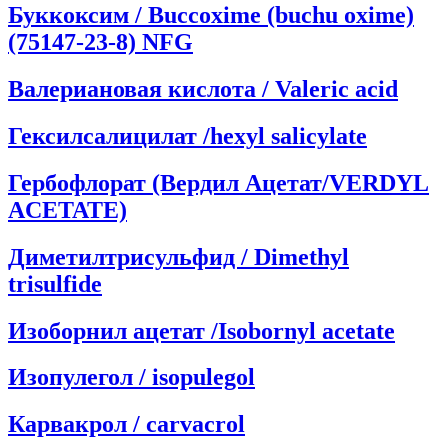
Буккоксим / Buccoxime (buchu oxime)
(75147-23-8) NFG
Валериановая кислота / Valeric acid
Гексилсалицилат /hexyl salicylate
Гербофлорат (Вердил Ацетат/VERDYL
ACETATE)
Диметилтрисульфид / Dimethyl
trisulfide
Изоборнил ацетат /Isobornyl acetate
Изопулегол / isopulegol
Карвакрол / carvacrol