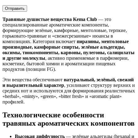
Травяные душистые вещества Kema Club
— это
специализированные ароматические компоненты,
формирующие зелёные, камфорные, ментоловые, терпкие,
горьковато-травяные и «свежесрезанные» нюансы в
композициях. Категория включает
пиразины, ментоловые
производные, камфорные спирты, зелёные альдегиды,
оксимы, тиокомпоненты, карвоны, пулегоны, салицилаты
и другие молекулы
, активно применяемые в парфюмерии,
косметике, бытовой химии и ароматизации пищевых
продуктов (позиции FG).
Эти вещества обеспечивают
натуральный, зелёный, свежий
и выразительный характер
, усиливают структуру верхних и
средних нот и используются для формирования реалистичных
«herbal», «minty», «green», «bitter fresh» и «aromatic plant»
профилей.
Технологические особенности
травяных ароматических компонентов
Высокая диффузность
— зелёные альдегиды (hexanal и