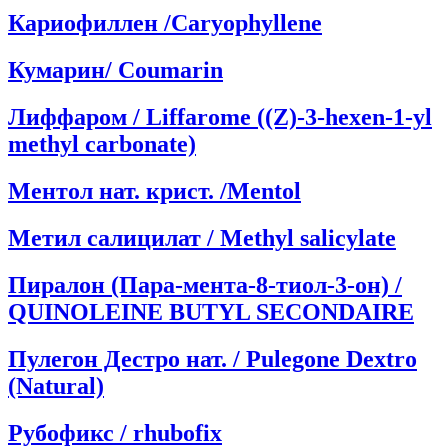
Кариофиллен /Caryophyllene
Кумарин/ Coumarin
Лиффаром / Liffarome ((Z)-3-hexen-1-yl
methyl carbonate)
Ментол нат. крист. /Mentol
Метил салицилат / Methyl salicylate
Пиралон (Пара-мента-8-тиол-3-он) /
QUINOLEINE BUTYL SECONDAIRE
Пулегон Дестро нат. / Pulegone Dextro
(Natural)
Рубофикс / rhubofix