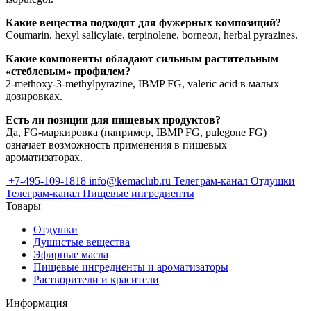
Какие вещества подходят для фужерных композиций?
Coumarin, hexyl salicylate, terpinolene, borneoл, herbal pyrazines.
Какие компоненты обладают сильным растительным
«стеблевым» профилем?
2-methoxy-3-methylpyrazine, IBMP FG, valeric acid в малых
дозировках.
Есть ли позиции для пищевых продуктов?
Да, FG-маркировка (например, IBMP FG, pulegone FG)
означает возможность применения в пищевых
ароматизаторах.
+7-495-109-1818
info@kemaclub.ru
Телеграм-канал Отдушки
Телеграм-канал Пищевые ингредиенты
Товары
Отдушки
Душистые вещества
Эфирные масла
Пищевые ингредиенты и ароматизаторы
Растворители и красители
Информация