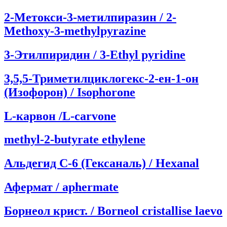
2-Метокси-3-метилпиразин / 2-
Methoxy-3-methylpyrazine
3-Этилпиридин / 3-Ethyl pyridine
3,5,5-Триметилциклогекс-2-ен-1-он
(Изофорон) / Isophorone
L-карвон /L-carvone
methyl-2-butyrate ethylene
Альдегид C-6 (Гексаналь) / Hexanal
Афермат / aphermate
Борнеол крист. / Borneol cristallise laevo