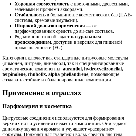
Хорошая совместимость
с цветочными, древесными,
зелёными и пряными аккордами.
Стабильность
в большинстве косметических баз (ПАВ-
системы, кремовые эмульсии).
Широкий диапазон применения
— от
парфюмированных средств до air-care составов.
Ряд компонентов обладает
натуральным
происхождением
, доступен в версиях для пищевой
промышленности (FG).
Категория включает как стандартные цитрусовые молекулы
(лимонен, цитраль, линалоол), так и специализированные
ароматические компоненты:
aurantiol, hydroxycitronellal,
terpinolene, rhubofix, alpha-phellandrene
, позволяющие
создавать стойкие и сбалансированные композиции.
Применение в отраслях
Парфюмерия и косметика
Цитрусовые соединения используются для формирования
верхних нот и усиления свежести композиции. Они задают
динамику звучания аромата и улучшают «раскрытие»
формулы. Подходят для туалетной воды, средств для тела,