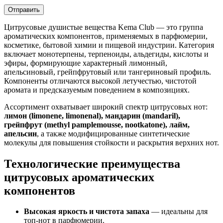
Цитрусовые душистые вещества Kema Club — это группа
ароматических компонентов, применяемых в парфюмерии,
косметике, бытовой химии и пищевой индустрии. Категория
включает монотерпены, терпеноиды, альдегиды, кислоты и
эфиры, формирующие характерный лимонный,
апельсиновый, грейпфрутовый или тангериновый профиль.
Компоненты отличаются высокой летучестью, чистотой
аромата и предсказуемым поведением в композициях.
Ассортимент охватывает широкий спектр цитрусовых нот:
лимон (limonene, limonenal), мандарин (mandaril),
грейпфрут (methyl pamplemousse, nootkatone), лайм,
апельсин
, а также модифицированные синтетические
молекулы для повышения стойкости и раскрытия верхних нот.
Технологические преимущества
цитрусовых ароматических
компонентов
Высокая яркость и чистота запаха
— идеальны для
топ-нот в парфюмерии.