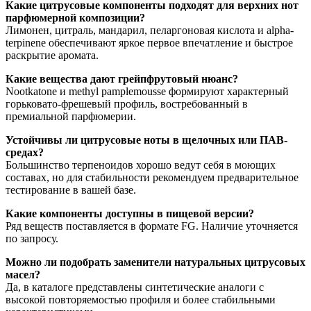
Какие цитрусовые компоненты подходят для верхних нот
парфюмерной композиции?
Лимонен, цитраль, мандарил, пеларгоновая кислота и alpha-
terpinene обеспечивают яркое первое впечатление и быстрое
раскрытие аромата.
Какие вещества дают грейпфрутовый нюанс?
Nootkatone и methyl pamplemousse формируют характерный
горьковато-фрешевый профиль, востребованный в
премиальной парфюмерии.
Устойчивы ли цитрусовые ноты в щелочных или ПАВ-
средах?
Большинство терпеноидов хорошо ведут себя в моющих
составах, но для стабильности рекомендуем предварительное
тестирование в вашей базе.
Какие компоненты доступны в пищевой версии?
Ряд веществ поставляется в формате FG. Наличие уточняется
по запросу.
Можно ли подобрать заменители натуральных цитрусовых
масел?
Да, в каталоге представлены синтетические аналоги с
высокой повторяемостью профиля и более стабильными