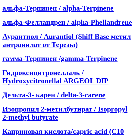
альфа-Терпинен / alpha-Terpinene
альфа-Фелландрен / alpha-Phellandrene
Аурантиол / Aurantiol (Shiff Base метил
антранилат от Терезы)
гамма-Терпинен /gamma-Terpinene
Гидроксицитронеллаль /
Hydroxycitronellal ARGEOL DIP
Дельта-3- карен / delta-3-carene
Изопропил 2-метилбутират / Isopropyl
2-methyl butyrate
Каприновая кислота/capric acid (C10