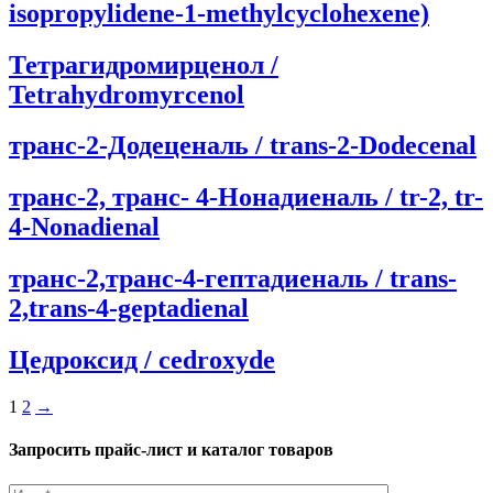
isopropylidene-1-methylcyclohexene)
Тетрагидромирценол /
Tetrahydromyrcenol
транс-2-Додеценаль / trans-2-Dodecenal
транс-2, транс- 4-Нонадиеналь / tr-2, tr-
4-Nonadienal
транс-2,транс-4-гептадиеналь / trans-
2,trans-4-geptadienal
Цедроксид / cedroxyde
Пагинация
1
2
→
записей
Запросить прайс-лист и каталог товаров