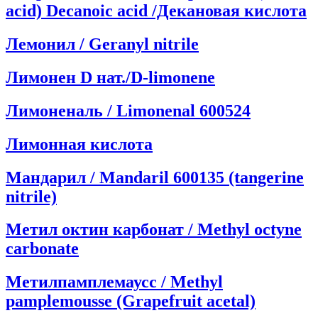
acid) Decanoic acid /Декановая кислота
Лемонил / Geranyl nitrile
Лимонен D нат./D-limonene
Лимоненаль / Limonenal 600524
Лимонная кислота
Мандарил / Mandaril 600135 (tangerine
nitrile)
Метил октин карбонат / Methyl octyne
carbonate
Метилпамплемаусс / Methyl
pamplemousse (Grapefruit acetal)