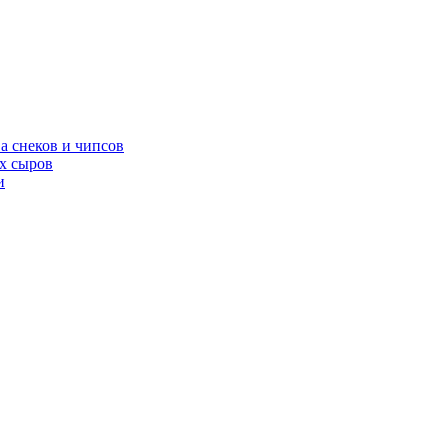
а снеков и чипсов
х сыров
и