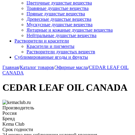
Цветочные душистые вещества
Травяные душистые вещества
Пряные душистые вещества
Древесные душистые вещества
Мускусные душистые вещества
Янтарные и кожаные душистые вещества
Нейтральные душистые вещества
Растворители и красители
Красители и пигменты
Растворители душистых веществ
Сублимированные ягоды и фрукты
Главная
/
Каталог товаров
/
Эфирные масла
/
CEDAR LEAF OIL
CANADA
CEDAR LEAF OIL CANADA
Производитель
Россия
Бренд
Kema Club
Срок годности
24 месяца при соблюдении условий хранения.