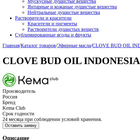
Мускусные душистые вещества
Янтарные и кожаные душистые вещества
Нейтральные душистые вещества
Растворители и красители
Красители и пигменты
Растворители душистых веществ
Сублимированные ягоды и фрукты
Главная
/
Каталог товаров
/
Эфирные масла
/
CLOVE BUD OIL IN
CLOVE BUD OIL INDONESIA
Производитель
Россия
Бренд
Kema Club
Срок годности
24 месяца при соблюдении условий хранения.
Оставить заявку
Описание