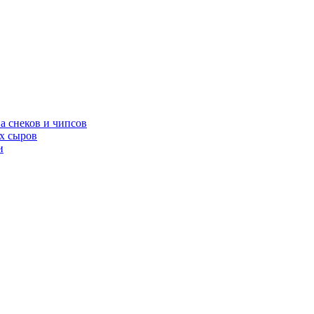
а снеков и чипсов
х сыров
и