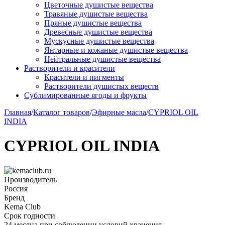
Цветочные душистые вещества
Травяные душистые вещества
Пряные душистые вещества
Древесные душистые вещества
Мускусные душистые вещества
Янтарные и кожаные душистые вещества
Нейтральные душистые вещества
Растворители и красители
Красители и пигменты
Растворители душистых веществ
Сублимированные ягоды и фрукты
Главная
/
Каталог товаров
/
Эфирные масла
/
CYPRIOL OIL
INDIA
CYPRIOL OIL INDIA
Производитель
Россия
Бренд
Kema Club
Срок годности
24 месяца при соблюдении условий хранения.