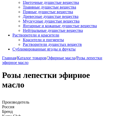
Цветочные душистые вещества
Травяные душистые вещества
Пряные душистые вещества
Древесные душистые вещества
Мускусные душистые вещества
Янтарные и кожаные душистые вещества
Нейтральные душистые вещества
Растворители и красители
Красители и пигменты
Растворители душистых веществ
Сублимированные ягоды и фрукты
Главная
/
Каталог товаров
/
Эфирные масла
/
Розы лепестки
эфирное масло
Розы лепестки эфирное
масло
Производитель
Россия
Бренд