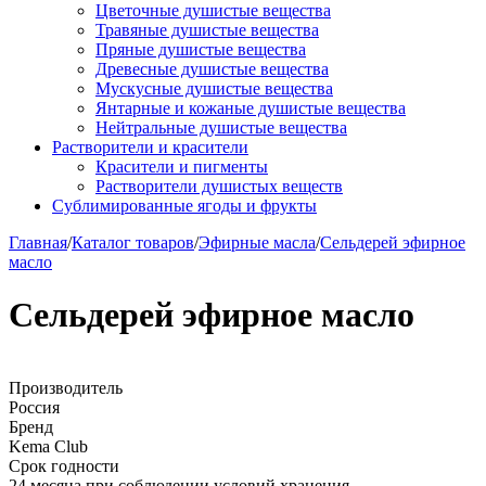
Цветочные душистые вещества
Травяные душистые вещества
Пряные душистые вещества
Древесные душистые вещества
Мускусные душистые вещества
Янтарные и кожаные душистые вещества
Нейтральные душистые вещества
Растворители и красители
Красители и пигменты
Растворители душистых веществ
Сублимированные ягоды и фрукты
Главная
/
Каталог товаров
/
Эфирные масла
/
Сельдерей эфирное
масло
Сельдерей эфирное масло
Производитель
Россия
Бренд
Kema Club
Срок годности
24 месяца при соблюдении условий хранения.