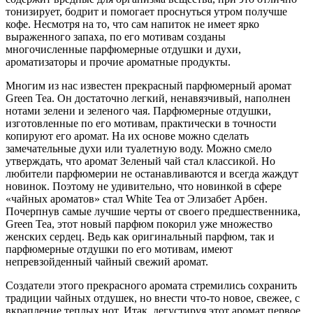
тонизирует, бодрит и помогает проснуться утром получше
кофе. Несмотря на то, что сам напиток не имеет ярко
выраженного запаха, по его мотивам созданы
многочисленные парфюмерные отдушки и духи,
ароматизаторы и прочие ароматные продукты.
Многим из нас известен прекрасный парфюмерный аромат
Green Tea. Он достаточно легкий, ненавязчивый, наполнен
нотами зелени и зеленого чая. Парфюмерные отдушки,
изготовленные по его мотивам, практически в точности
копируют его аромат. На их основе можно сделать
замечательные духи или туалетную воду. Можно смело
утверждать, что аромат Зеленый чай стал классикой. Но
любители парфюмерии не останавливаются и всегда жаждут
новинок. Поэтому не удивительно, что новинкой в сфере
«чайных ароматов» стал White Tea от Элизабет Арбен.
Почерпнув самые лучшие черты от своего предшественника,
Green Tea, этот новый парфюм покорил уже множество
женских сердец. Ведь как оригинальный парфюм, так и
парфюмерные отдушки по его мотивам, имеют
непревзойденный чайный свежий аромат.
Создатели этого прекрасного аромата стремились сохранить
традиции чайных отдушек, но внести что-то новое, свежее, с
вкрапление теплых нот. Итак, дегустируя этот аромат первое