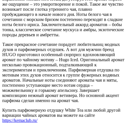
же ощущение – это умиротворение и покой. Такое же чувство
возникает после глотка утреннего чая, плавно
пробуждающего в начале нового дня. Ноты белого чая в
сочетании с морским бризом постепенно переходят в сладкие
ноты белого ириса. Заключительный аккорд ароматов – бобы
тонка, классическое сочетание мускуса и амбры, экзотические
породы деревьев и амбретты.
Такое прекрасное сочетание порадует любительниц модных
духов и парфюмерных отдушек. А вот для мужчин бренд
HUGO приготовил особенный сюрприз: вдохновляющий
аромат по чайному мотиву – Hugo Iced. Оригинальный аромат
несколько провокационный, подталкивающий к
экспериментам и приключениям. Парфюмерная отдушка по
мотивам этих духов относится к группе фужерных водяных
ароматов. Начальные ноты соединяют ароматы чая и мяты,
постепенно уступающие место нотам сердца –
можжевельнику и горькому апельсину. Завершает
композицию нежный аромат ветивера. Но основной акцент
парфюма сделан именно на аромат чая.
Купить парфюмерную отдушку White Tea или любой другой
вариации чайных ароматов вы можете на сайте
https://kemaclub.ru/