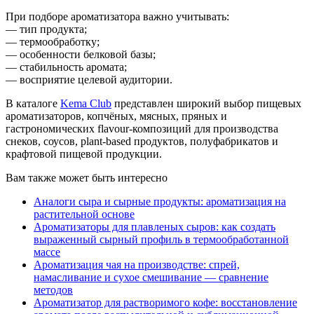
При подборе ароматизатора важно учитывать:
— тип продукта;
— термообработку;
— особенности белковой базы;
— стабильность аромата;
— восприятие целевой аудитории.
В каталоге
Kema Club
представлен широкий выбор пищевых
ароматизаторов, копчёных, мясных, пряных и
гастрономических flavour-композиций для производства
снеков, соусов, plant-based продуктов, полуфабрикатов и
крафтовой пищевой продукции.
Вам также может быть интересно
Аналоги сыра и сырные продукты: ароматизация на
растительной основе
Ароматизаторы для плавленых сыров: как создать
выраженный сырный профиль в термообработанной
массе
Ароматизация чая на производстве: спрей,
намасливание и сухое смешивание — сравнение
методов
Ароматизатор для растворимого кофе: восстановление