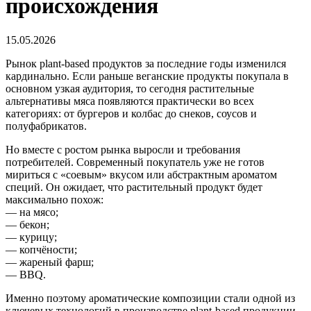
происхождения
15.05.2026
Рынок plant-based продуктов за последние годы изменился
кардинально. Если раньше веганские продукты покупала в
основном узкая аудитория, то сегодня растительные
альтернативы мяса появляются практически во всех
категориях: от бургеров и колбас до снеков, соусов и
полуфабрикатов.
Но вместе с ростом рынка выросли и требования
потребителей. Современный покупатель уже не готов
мириться с «соевым» вкусом или абстрактным ароматом
специй. Он ожидает, что растительный продукт будет
максимально похож:
— на мясо;
— бекон;
— курицу;
— копчёности;
— жареный фарш;
— BBQ.
Именно поэтому ароматические композиции стали одной из
ключевых технологий в производстве plant-based продукции.