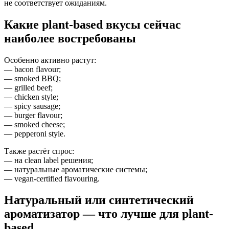
не соответствует ожиданиям.
Какие plant-based вкусы сейчас
наиболее востребованы
Особенно активно растут:
— bacon flavour;
— smoked BBQ;
— grilled beef;
— chicken style;
— spicy sausage;
— burger flavour;
— smoked cheese;
— pepperoni style.
Также растёт спрос:
— на clean label решения;
— натуральные ароматические системы;
— vegan-certified flavouring.
Натуральный или синтетический
ароматизатор — что лучше для plant-
based