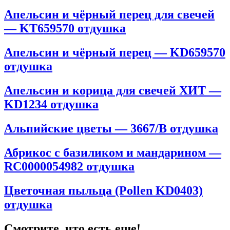
Апельсин и чёрный перец для свечей
— KT659570 отдушка
Апельсин и чёрный перец — KD659570
отдушка
Апельсин и корица для свечей ХИТ —
KD1234 отдушка
Альпийские цветы — 3667/B отдушка
Абрикос с базиликом и мандарином —
RC0000054982 отдушка
Цветочная пыльца (Pollen KD0403)
отдушка
Смотрите, что есть еще!