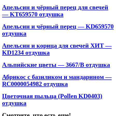
Апельсин и чёрный перец для свечей
— KT659570 отдушка
Апельсин и чёрный перец — KD659570
отдушка
Апельсин и корица для свечей ХИТ —
KD1234 отдушка
Альпийские цветы — 3667/B отдушка
Абрикос с базиликом и мандарином —
RC0000054982 отдушка
Цветочная пыльца (Pollen KD0403)
отдушка
Смотрите, что есть еще!