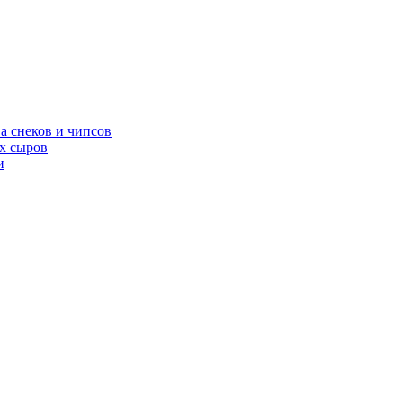
а снеков и чипсов
х сыров
и