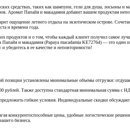
ских средствах, таких как шампуни, гели для душа, лосьоны и м
ров. Аромат Папайя и макадамия добавит вашим продуктам неп
рит ощущение летнего отдыха на экзотическом острове. Сочета
ста и времени года.
их продуктов и о том, чтобы каждый клиент получил самое лучш
 Папайя и макадамия (Papaya macadamia KE72764) — это один и
и убедитесь в ее качестве и неповторимости!
дой позиции установлены минимальные объемы отгрузки: отдушк
00 рублей. Также доступна стандартная минимальная сумма с Н
предложить гибкие условия. Индивидуальные скидки обсуждаются
лагая конкурентоспособные цены, удобные логистические решени
вашего бизнеса.