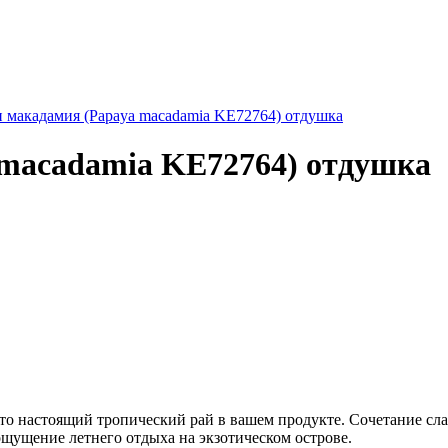
 макадамия (Papaya macadamia KE72764) отдушка
 macadamia KE72764) отдушка
то настоящий тропический рай в вашем продукте. Сочетание сла
щущение летнего отдыха на экзотическом острове.