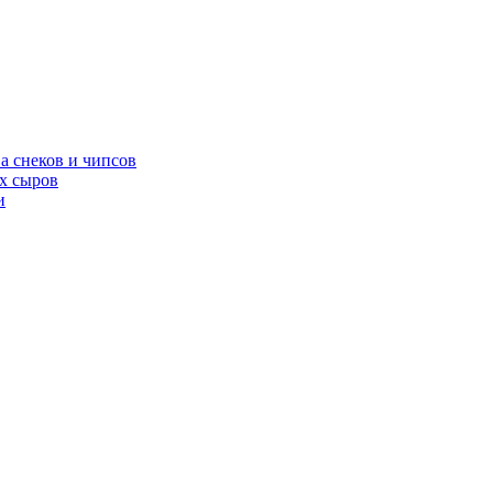
а снеков и чипсов
х сыров
и