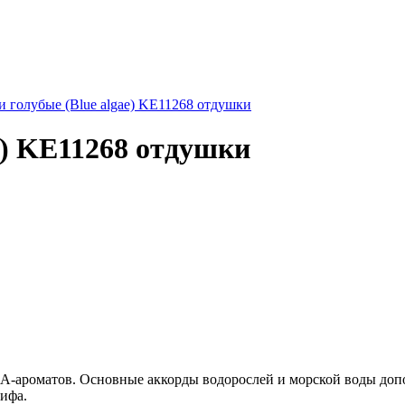
 голубые (Blue algae) KE11268 отдушки
e) KE11268 отдушки
А-ароматов. Основные аккорды водорослей и морской воды допо
рифа.