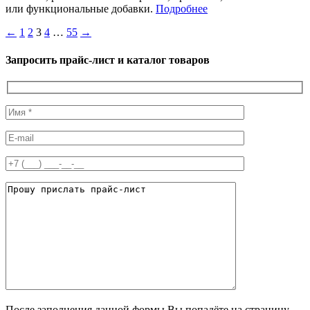
или функциональные добавки.
Подробнее
Пагинация
←
1
2
3
4
…
55
→
записей
Запросить прайс-лист и каталог товаров
После заполнения данной формы Вы попадёте на страницу