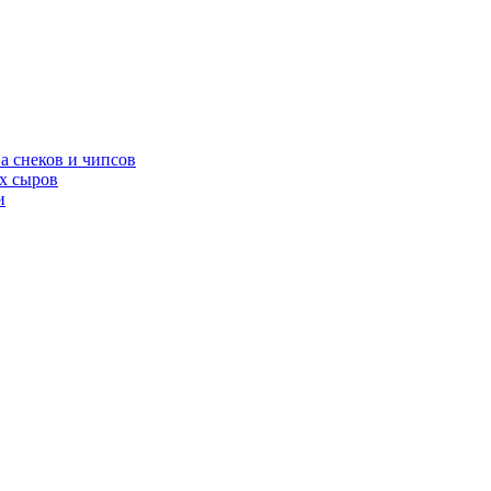
а снеков и чипсов
х сыров
и