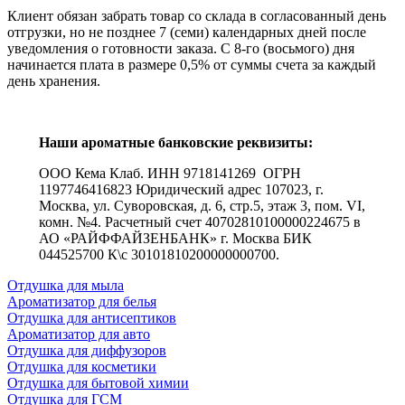
Клиент обязан забрать товар со склада в согласованный день
отгрузки, но не позднее 7 (семи) календарных дней после
уведомления о готовности заказа. С 8-го (восьмого) дня
начинается плата в размере 0,5% от суммы счета за каждый
день хранения.
Наши ароматные банковские реквизиты:
ООО Кема Клаб. ИНН 9718141269 ОГРН
1197746416823 Юридический адрес 107023, г.
Москва, ул. Суворовская, д. 6, стр.5, этаж 3, пом. VI,
комн. №4. Расчетный счет 40702810100000224675 в
АО «РАЙФФАЙЗЕНБАНК» г. Москва БИК
044525700 К\с 30101810200000000700.
Отдушка для мыла
Ароматизатор для белья
Отдушка для антисептиков
Ароматизатор для авто
Отдушка для диффузоров
Отдушка для косметики
Отдушка для бытовой химии
Отдушка для ГСМ