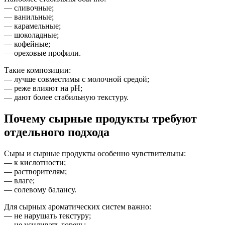
— сливочные;
— ванильные;
— карамельные;
— шоколадные;
— кофейные;
— ореховые профили.
Такие композиции:
— лучше совместимы с молочной средой;
— реже влияют на pH;
— дают более стабильную текстуру.
Почему сырные продукты требуют
отдельного подхода
Сыры и сырные продукты особенно чувствительны:
— к кислотности;
— растворителям;
— влаге;
— солевому балансу.
Для сырных ароматических систем важно:
— не нарушать текстуру;
— не усиливать горечь;