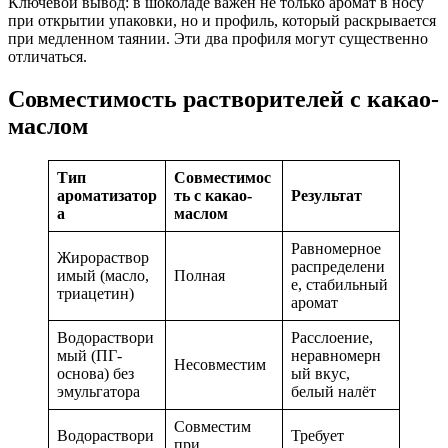
Ключевой вывод: в шоколаде важен не только аромат в носу
при открытии упаковки, но и профиль, который раскрывается
при медленном таянии. Эти два профиля могут существенно
отличаться.
Совместимость растворителей с какао-
маслом
Тип
Совместимос
ароматизатор
ть с какао-
Результат
а
маслом
Равномерное
Жирораствор
распределени
имый (масло,
Полная
е, стабильный
триацетин)
аромат
Водораствори
Расслоение,
мый (ПГ-
неравномерн
Несовместим
основа) без
ый вкус,
эмульгатора
белый налёт
Совместим
Водораствори
Требует
при