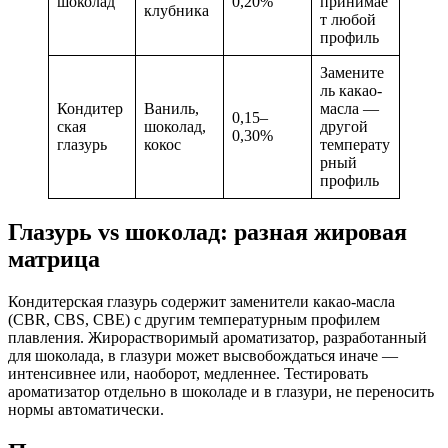
шоколад
0,20%
принимае
клубника
т любой
профиль
Замените
ль какао-
Кондитер
Ваниль,
масла —
0,15–
ская
шоколад,
другой
0,30%
глазурь
кокос
температу
рный
профиль
Глазурь vs шоколад: разная жировая
матрица
Кондитерская глазурь содержит заменители какао-масла
(CBR, CBS, CBE) с другим температурным профилем
плавления. Жирорастворимый ароматизатор, разработанный
для шоколада, в глазури может высвобождаться иначе —
интенсивнее или, наоборот, медленнее. Тестировать
ароматизатор отдельно в шоколаде и в глазури, не переносить
нормы автоматически.