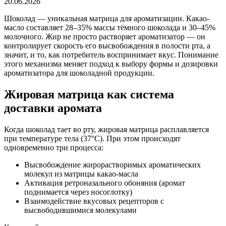
20.06.2026
Шоколад — уникальная матрица для ароматизации. Какао-
масло составляет 28–35% массы тёмного шоколада и 30–45%
молочного. Жир не просто растворяет ароматизатор — он
контролирует скорость его высвобождения в полости рта, а
значит, и то, как потребитель воспринимает вкус. Понимание
этого механизма меняет подход к выбору формы и дозировки
ароматизатора для шоколадной продукции.
Жировая матрица как система
доставки аромата
Когда шоколад тает во рту, жировая матрица расплавляется
при температуре тела (37°C). При этом происходят
одновременно три процесса:
Высвобождение жирорастворимых ароматических
молекул из матрицы какао-масла
Активация ретроназального обоняния (аромат
поднимается через носоглотку)
Взаимодействие вкусовых рецепторов с
высвободившимися молекулами