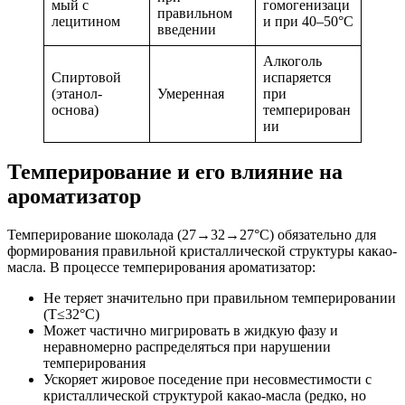
мый с
гомогенизаци
правильном
лецитином
и при 40–50°C
введении
Алкоголь
Спиртовой
испаряется
(этанол-
Умеренная
при
основа)
темперирован
ии
Темперирование и его влияние на
ароматизатор
Темперирование шоколада (27→32→27°C) обязательно для
формирования правильной кристаллической структуры какао-
масла. В процессе темперирования ароматизатор:
Не теряет значительно при правильном темперировании
(T≤32°C)
Может частично мигрировать в жидкую фазу и
неравномерно распределяться при нарушении
темперирования
Ускоряет жировое поседение при несовместимости с
кристаллической структурой какао-масла (редко, но