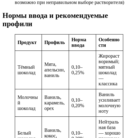
возможно при неправильном выборе растворителя)
Нормы ввода и рекомендуемые
профили
Норма
Особенно
Продукт
Профиль
ввода
сти
Жирораст
воримый;
Мята,
Тёмный
0,10–
мятный
апельсин,
шоколад
0,25%
шоколад
ваниль
—
классика
Ваниль
Молочны
Ваниль,
0,10–
усиливает
й
карамель,
0,20%
молочную
шоколад
орех
ноту
Нейтраль
ная база
Ваниль,
Белый
0,10–
— хорошо
кокос,